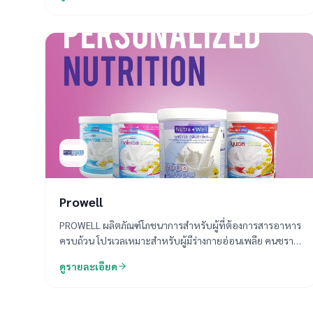
แบบองค์รวม วิเทคครอบคลุมปัญหาทุกด้านของสุขภาพใน
ปัจจุบัน
Prowell
PROWELL ผลิตภัณฑ์โภชนาการสำหรับผู้ที่ต้องการสารอาหาร
ครบถ้วน โปรเวลเหมาะสำหรับผู้มีร่างกายอ่อนเพลีย คนชรา ผู้
ที่เบื่ออาหาร ผู้ที่ต้องการลดน้ำหนัก ผู้ป่วยป่วยที่ต้องให้
ดูรายละเอียด
อาหารทางสาย ผู้ป่วยเบาหวาน ผู้ป่วยความดันโลหิตสูง ผู้ป่วย
ที่ปัญหาด้านตับ ไต ภูมิคุ้มกันบกพร่อง อ่อนแอ หรือผู้ที่
ต้องการได้รับสารอาหารครบถ้วนตามที่กำหนด PROWELL มี