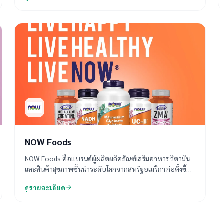
ธรรมชาติ จนได้สูตรแห่งสุขภาพแบบองค์รวม คิวเนเจอร์
ครอบคลุมปัญหาทุกด้านของสุขภาพในปัจจุบัน
NOW Foods
NOW Foods คือแบรนด์ผู้ผลิตผลิตภัณฑ์เสริมอาหาร วิตามิน
และสินค้าสุขภาพชั้นนำระดับโลกจากสหรัฐอเมริกา ก่อตั้งขึ้น
ตั้งแต่ปี ค.ศ. 1968 โด่งดังในเรื่องการใช้วัตถุดิบธรรมชาติ
ดูรายละเอียด
คุณภาพสูง ในราคาที่เข้าถึงได้และตรวจสอบมาตรฐานความ
ปลอดภัยได้