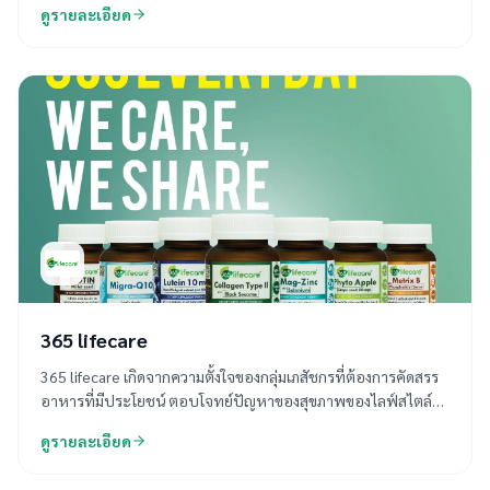
ดูรายละเอียด
Qnature คัดสรรสารอาหารจากธรรมชาติ จนได้สูตรแห่งสุขภาพ
แบบองค์รวม คิวเนเจอร์ ครอบคลุมปัญหาทุกด้านของสุขภาพใน
ปัจจุบัน
365 lifecare
365 lifecare เกิดจากความตั้งใจของกลุ่มเภสัชกรที่ต้องการคัดสรร
อาหารที่มีประโยชน์ ตอบโจทย์ปัญหาของสุขภาพของไลฟ์สไตล์
คนในยุคปัจจุบันที่เปลี่ยนไป เราจึงสร้างผลิตภัณฑ์เสริมอาหาร 365
ดูรายละเอียด
lifecare ให้มีคุณภาพ ผ่านการคัดเลือกสารอาหารที่มีหลักฐานงาน
วิจัยที่มีประโยชน์ต่อสุขภาพอย่างแท้จริง นำไปผลิตภายใต้โรงงานที่