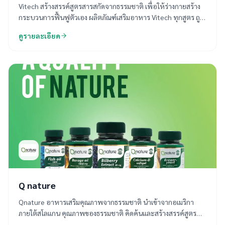
Vitech สร้างสรรค์สูตรสารสกัดจากธรรมชาติ เพื่อให้ร่างกายสร้าง
กระบวนการฟื้นฟูตัวเอง ผลิตภัณฑ์เสริมอาหาร Vitech ทุกสูตร ถูก
คิดค้นโดยทีมงานเภสัชกรที่มีประสบการณ์มากว่า 30 ปี คัดสรรสาร
ดูรายละเอียด
อาหารจากธรรมชาติ จนได้สูตรแห่งสุขภาพแบบองค์รวม วิเทค
ครอบคลุมปัญหาทุกด้านของสุขภาพในปัจจุบัน
Q nature
Qnature อาหารเสริมคุณภาพจากธรรมชาติ นำเข้าจากอเมริกา
ภายใต้สโลแกน คุณภาพของธรรมชาติ คิดค้นและสร้างสรรค์สูตร
สารสกัดจากธรรมชาติ เพื่อให้ร่างกายสร้างกระบวนการฟื้นฟูตัวเอง