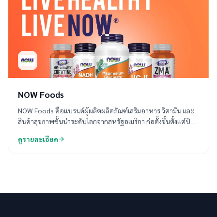
NOW Foods
NOW Foods คือแบรนด์ผู้ผลิตผลิตภัณฑ์เสริมอาหาร วิตามิน และ
สินค้าสุขภาพชั้นนำระดับโลกจากสหรัฐอเมริกา ก่อตั้งขึ้นตั้งแต่ปี
ค.ศ. 1968 โด่งดังในเรื่องการใช้วัตถุดิบธรรมชาติคุณภาพสูง ในราคา
ดูรายละเอียด
ที่เข้าถึงได้และตรวจสอบมาตรฐานความปลอดภัยได้